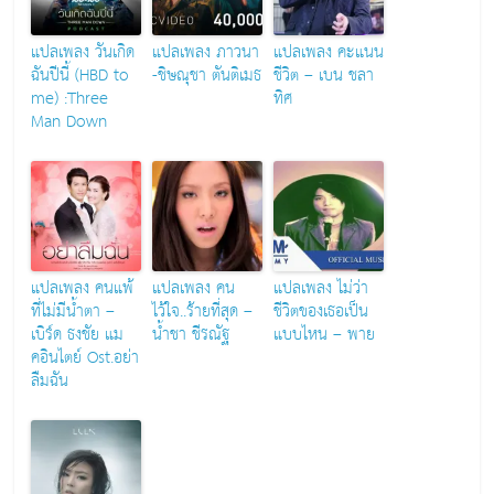
แปลเพลง วันเกิด
แปลเพลง ภาวนา
แปลเพลง คะแนน
ฉันปีนี้ (HBD to
-ชิษณุชา ตันติเมธ
ชีวิต – เบน ชลา
me) :Three
ทิศ
Man Down
แปลเพลง คนแพ้
แปลเพลง คน
แปลเพลง ไม่ว่า
ที่ไม่มีน้ำตา –
ไว้ใจ..ร้ายที่สุด –
ชีวิตของเธอเป็น
เบิร์ด ธงชัย แม
น้ำชา ชีรณัฐ
แบบไหน – พาย
คอินไตย์ Ost.อย่า
ลืมฉัน