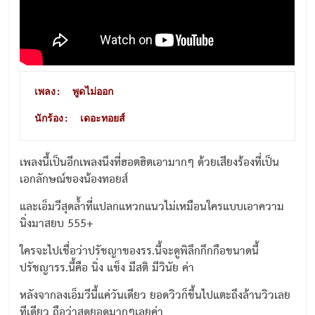
เพลง:  พูดไม่ออก
นักร้อง:  เดอะทอยส์
เพลงนี้เป็นอีกเพลงนึงที่ฮอตฮิตเอามากๆ ด้วยเสียงร้องที่เป็น
เอกลักษณ์ของน้องทอยส์
และเอ็มวีสุดล้ำที่แปลกแหวกแนวไม่เหมือนใครแบบเอาความ
นิ่งมาสยบ 555+
ใครจะไปเชื่อว่าปรัชญาของรร.นี้จะดูพิลึกกึกกือขนาดนี้
ปรัชญารร.นี้คือ นิ่ง แข็ง มีสติ มีวินัย ค่า
หลังจากลงเอ็มวีนี้แค่วันเดียว ยอดวิวก็ขึ้นไปแตะถึงล้านวิวเลย
ทีเดียว ถือว่าสุดยอดมากๆเลยค่า