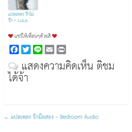
แปลเพลง รักไม่
รัก – LuLa
แชร์ให้เพื่อนๆด้วยสิ
F
T
Li
E
Pr
a
wi
n
m
in
แสดงความคิดเห็น ติชม
c
tt
e
ai
t
ได้จ้า
e
er
l
b
o
o
k
←
แปลเพลง รักมือสอง – Bedroom Audio