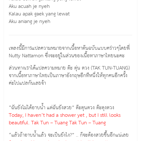
Aku acuah je nyeh
Kalau apak gaek yang lewat
Aku aniang je nyeh
เพลงนี้มีการแปลความหมายจากเนื้อหาต้นฉบับแบบคร่าวๆโดยพี่
Nutty Nattamon ซึ่งจะอยู่ในส่วนของเนื้อหาภาษาไทยนะคะ
ส่วนทางเราได้แปลความหมาย ต๊ะ ตุ่น ตวง (TAK TUN-TUANG)
จากเนื้อหาภาษาไทยเป็นภาษาอังกฤษอีกทีหนึ่งให้ทุกคนอีกครั้ง
ค่ะไปแปลกันเลยจ้า
“ฉันยังไม่ได้อาบน้ำ แต่ฉันยังสวย” ต๊ะตุนตวง ต๊ะตุงตวง
Today, I haven’t had a shower yet , but I still looks
beautiful. Tak Tun – Tuang Tak Tun – Tuang
“แล้วถ้าอาบน้ำแล้ว จะเป็นยังไง?” .. ก็จะต้องสวยขึ้นอีกแน่เลย