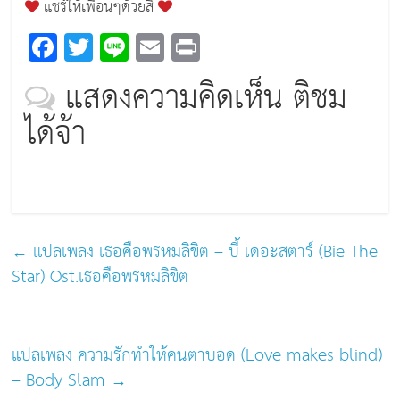
แชร์ให้เพื่อนๆด้วยสิ
F
T
Li
E
Pr
a
wi
n
m
in
แสดงความคิดเห็น ติชม
c
tt
e
ai
t
ได้จ้า
e
er
l
b
o
o
k
←
แปลเพลง เธอคือพรหมลิขิต – บี้ เดอะสตาร์ (Bie The
Star) Ost.เธอคือพรหมลิขิต
แปลเพลง ความรักทำให้คนตาบอด (Love makes blind)
– Body Slam
→