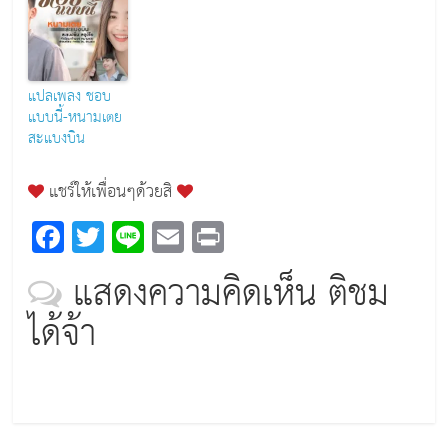
แปลเพลง ชอบ
แบบนี้-หนามเตย
สะแบงบิน
แชร์ให้เพื่อนๆด้วยสิ
F
T
Li
E
Pr
a
wi
n
m
in
แสดงความคิดเห็น ติชม
c
tt
e
ai
t
ได้จ้า
e
er
l
b
o
o