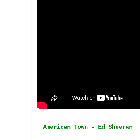
American Town - Ed Sheeran