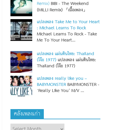
Remix)
BIBI - The Weekend
(MILLI Remix) 「เนื้อเพลง」
แปลเพลง Take Me to Your Heart
: Michael Learns To Rock
Michael Learns To Rock - Take
Me To Your Heart...
แปลเพลง แผ่นดินไทย: Thailand
(โจ๊ะ 1977)
แปลเพลง แผ่นดินไทย:
Thailand (โจ๊ะ 1977)
แปลเพลง really like you –
BABYMONSTER
BABYMONSTER -
‘Really Like You’ M/V
...
คลังเพลงเก่า