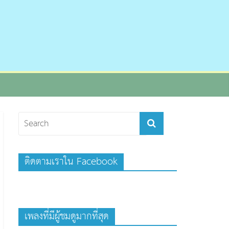
ติดตามเราใน Facebook
เพลงที่มีผู้ชมดูมากที่สุด