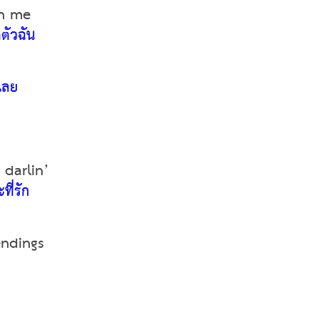
on me
ตัวฉัน
ยเลย
 darlin’
ที่รัก
ndings