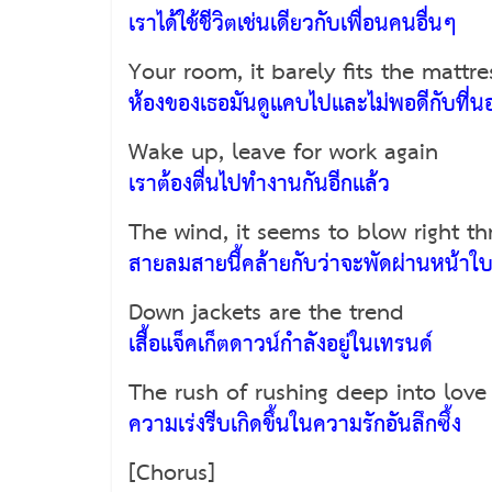
เราได้ใช้ชีวิตเช่นเดียวกับเพื่อนคนอื่นๆ
Your room, it barely fits the mattre
ห้องของเธอมันดูแคบไปและไม่พอดีกับที่นอ
Wake up, leave for work again
เราต้องตื่นไปทำงานกันอีกแล้ว
The wind, it seems to blow right t
สายลมสายนี้คล้ายกับว่าจะพัดผ่านหน้าใ
Down jackets are the trend
เสื้อแจ็คเก็ตดาวน์กำลังอยู่ในเทรนด์
The rush of rushing deep into love
ความเร่งรีบเกิดขึ้นในความรักอันลึกซึ้ง
[Chorus]