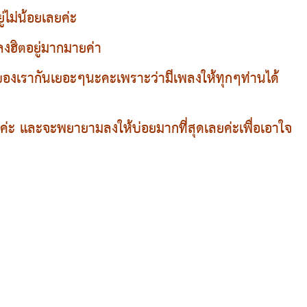
่ไม่น้อยเลยค่ะ
พลงฮิตอยู่มากมายค่า
์ของเรากันเยอะๆนะคะเพราะว่ามีเพลงให้ทุกๆท่านได้
่ะ และจะพยายามลงให้บ่อยมากที่สุดเลยค่ะเพื่อเอาใจ