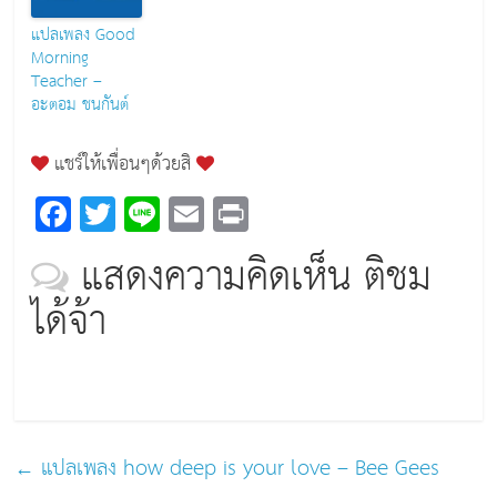
แปลเพลง Good
Morning
Teacher –
อะตอม ชนกันต์
แชร์ให้เพื่อนๆด้วยสิ
F
T
Li
E
Pr
a
wi
n
m
in
แสดงความคิดเห็น ติชม
c
tt
e
ai
t
ได้จ้า
e
er
l
b
o
o
k
←
แปลเพลง how deep is your love – Bee Gees