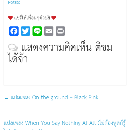
Potato
แชร์ให้เพื่อนๆด้วยสิ
F
T
Li
E
Pr
a
wi
n
m
in
แสดงความคิดเห็น ติชม
c
tt
e
ai
t
ได้จ้า
e
er
l
b
o
o
k
←
แปลเพลง On the ground – Black Pink
แปลเพลง When You Say Nothing At All (ไม่ต้องพูดก็รู้