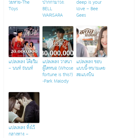
วยหาย-The
ปากกามาวง:
deep is your
Toys
BELL
love – Bee
WARISARA
Gees
แปลเพลง โต๊ะริม
แปลเพลง วาสนา
แปลเพลง ชอบ
– นนท์ ธนนท์
ผู้ใดหนอ (Whose
แบบนี้-หนามเตย
fortune is this?)
สะแบงบิน
-Park Malody
แปลเพลง ทิ้งไว้
กลางทาง –