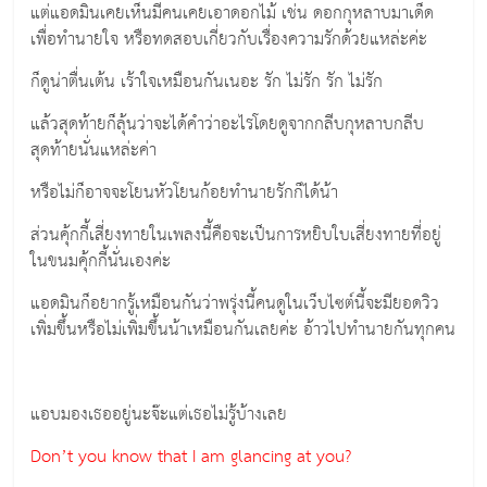
แต่แอดมินเคยเห็นมีคนเคยเอาดอกไม้ เช่น ดอกกุหลาบมาเด็ด
เพื่อทำนายใจ หรือทดสอบเกี่ยวกับเรื่องความรักด้วยแหล่ะค่ะ
ก็ดูน่าตื่นเต้น เร้าใจเหมือนกันเนอะ รัก ไม่รัก รัก ไม่รัก
แล้วสุดท้ายก็ลุ้นว่าจะได้คำว่าอะไรโดยดูจากกลีบกุหลาบกลีบ
สุดท้ายนั่นแหล่ะค่า
หรือไม่ก็อาจจะโยนหัวโยนก้อยทำนายรักก็ได้น้า
ส่วนคุ้กกี้เสี่ยงทายในเพลงนี้คือจะเป็นการหยิบใบเสี่ยงทายที่อยู่
ในขนมคุ้กกี้นั่นเองค่ะ
แอดมินก็อยากรู้เหมือนกันว่าพรุ่งนี้คนดูในเว็บไซต์นี้จะมียอดวิว
เพิ่มขึ้นหรือไม่เพิ่มขึ้นน้าเหมือนกันเลยค่ะ อ้าวไปทำนายกันทุกคน
แอบมองเธออยู่นะจ๊ะแต่เธอไม่รู้บ้างเลย
Don’t you know that I am glancing at you?