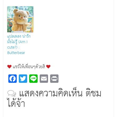
แปลเพลง น่ารัก
มั้ยไม่รู้ (Am I
cute?) :
Butterbear
แชร์ให้เพื่อนๆด้วยสิ
F
T
Li
E
Pr
a
wi
n
m
in
แสดงความคิดเห็น ติชม
c
tt
e
ai
t
ได้จ้า
e
er
l
b