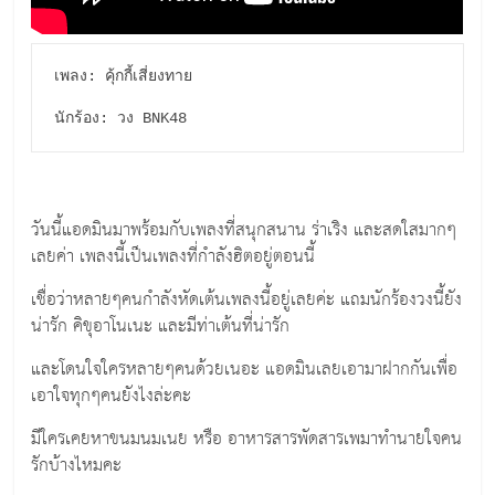
เพลง: คุ้กกี้เสี่ยงทาย

นักร้อง: วง BNK48
วันนี้แอดมินมาพร้อมกับเพลงที่สนุกสนาน ร่าเริง และสดใสมากๆ
เลยค่า เพลงนี้เป็นเพลงที่กำลังฮิตอยู่ตอนนี้
เชื่อว่าหลายๆคนกำลังหัดเต้นเพลงนี้อยู่เลยค่ะ แถมนักร้องวงนี้ยัง
น่ารัก คิขุอาโนเนะ และมีท่าเต้นที่น่ารัก
และโดนใจใครหลายๆคนด้วยเนอะ แอดมินเลยเอามาฝากกันเพื่อ
เอาใจทุกๆคนยังไงล่ะคะ
มีใครเคยหาขนมนมเนย หรือ อาหารสารพัดสารเพมาทำนายใจคน
รักบ้างไหมคะ