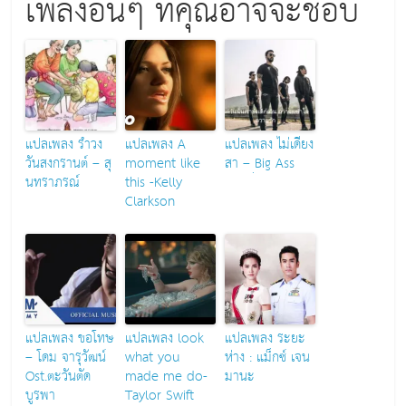
เพลงอื่นๆ ที่คุณอาจจะชอบ
แปลเพลง รำวง
แปลเพลง A
แปลเพลง ไม่เดียง
วันสงกรานต์ – สุ
moment like
สา – ฺBig Ass
นทราภรณ์
this -Kelly
Clarkson
แปลเพลง ขอโทษ
แปลเพลง look
แปลเพลง ระยะ
– โดม จารุวัฒน์
what you
ห่าง : แม็กซ์ เจน
Ost.ตะวันตัด
made me do-
มานะ
บูรพา
Taylor Swift