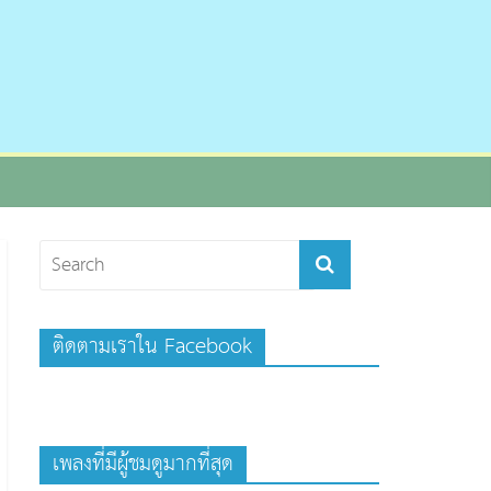
ติดตามเราใน Facebook
เพลงที่มีผู้ชมดูมากที่สุด