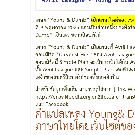
Avril Lavigne - Young & Dumb
เพลง “Young & Dumb”
เป็นเพลงใหม่ของ Avr
ที่ 9 พฤษภาคม 2025 และเป็นส่วนหนึ่งของทัวร์
Dumb” เป็นเพลงแนวป็อปพังก์
เพลง “Young & Dumb” เป็นเพลงที่ Avril Lavig
คอนเสิร์ต “Greatest Hits” ของ Avril Lavigne.
คอนเสิร์ตนี้ Simple Plan จะเป็นวงเปิดให้กับ Av
ทั้ง Avril Lavigne และ Simple Plan เคยทำเ
เหง้าของดนตรีป็อปพังก์ของทั้งสองศิลปิน
สำหรับข้อมูลเพิ่มเติม สามารถดูได้จาก [Link: W
https://en.wikipedia.org.en2th.search.tr
และ
Facebook
คำแปลเพลง Young& Du
ภาษาไทยโดยเว็บไซต์ขอ