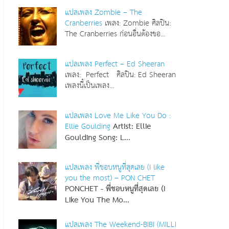
แปลเพลง Zombie – The
Cranberries
เพลง: Zombie ศิลปิน:
The Cranberries ก่อนอื่นต้องขอ...
แปลเพลง Perfect – Ed Sheeran
เพลง: Perfect ศิลปิน: Ed Sheeran
เพลงนี้เป็นเพลง...
แปลเพลง Love Me Like You Do :
Ellie Goulding
Artist: Ellie
Goulding
Song: L...
แปลเพลง พี่ชอบหนูที่สุดเลย (I like
you the most) – PON CHET
PONCHET - พี่ชอบหนูที่สุดเลย (I
Like You The Mo...
แปลเพลง The Weekend-BIBI (MILLI