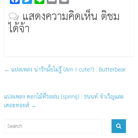
a
wi
n
m
in
แสดงความคิดเห็น ติชม
c
tt
e
ai
t
ได้จ้า
e
er
l
b
o
o
k
←
แปลเพลง น่ารักมั้ยไม่รู้ (Am I cute?) : Butterbear
แปลเพลง ดอกไม้ที่รอฝน (spring) : ธนนท์ จำเริญและ
เดอะทอยส์
→