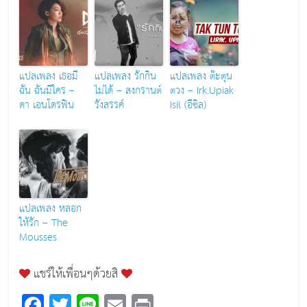
แปลเพลง เธอมี
แปลเพลง รักกิน
แปลเพลง ต๊ะตุน
ฉัน ฉันมีใคร –
ไม่ได้ – สงกรานต์
ตวง – Irk.Upiak
ดา เอนโดรฟิน
รังสรรค์
Isil (อีซิล)
แปลเพลง หลอก
ให้รัก – The
Mousses
แชร์ให้เพื่อนๆด้วยสิ
F
T
Li
E
Pr