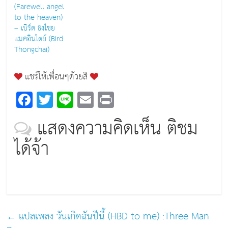
(Farewell angel
to the heaven)
– เบิร์ด ธงไชย
แมคอินไตย์ (Bird
Thongchai)
แชร์ให้เพื่อนๆด้วยสิ
F
T
Li
E
Pr
a
wi
n
m
in
แสดงความคิดเห็น ติชม
c
tt
e
ai
t
ได้จ้า
e
er
l
b
o
o
k
←
แปลเพลง วันเกิดฉันปีนี้ (HBD to me) :Three Man