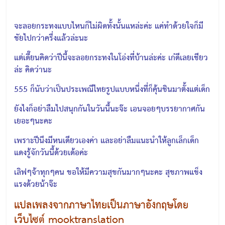
จะลอยกระทงแบบไหนก็ไม่ผิดทั้งนั้นแหล่ะค่ะ แค่ทำด้วยใจก็มี
ชัยไปกว่าครึ่งแล้วล่ะนะ
แต่เดี๊ยนคิดว่าปีนี้จะลอยกระทงในโอ่งที่บ้านล่ะค่ะ เก๋ดีเลยเชียว
ล่ะ คิดว่านะ
555 ก็นับว่าเป็นประเพณีไทยรูปแบบหนึ่งที่ก็คุ้นชินมาตั้งแต่เด็ก
ยังไงก็อย่าลืมไปสนุกกันในวันนี้นะจ๊ะ เอนจอยๆบรรยากาศกัน
เยอะๆนะคะ
เพราะปีนึงมีหนเดียวเองค่า และอย่าลืมแนะนำให้ลูกเล็กเด็ก
แดงรู้จักวันนี้ด้วยเด้อค่ะ
เลิฟๆจ้าทุกๆคน ขอให้มีความสุขกันมากๆนะคะ สุขภาพแข็ง
แรงด้วยน้าจ๊ะ
แปลเพลงจากภาษาไทยเป็นภาษาอังกฤษโดย
เว็บไซต์ mooktranslation