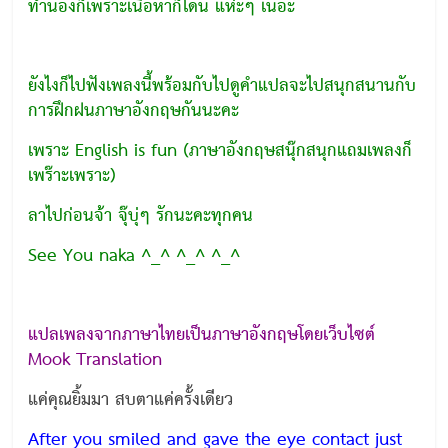
ทำนองก็เพราะเนื้อหาก็โดน แห่ะๆ เนอะ
ยังไงก็ไปฟังเพลงนี้พร้อมกับไปดูคำแปลจะไปสนุกสนานกับ
การฝึกฝนภาษาอังกฤษกันนะคะ
เพราะ English is fun (ภาษาอังกฤษสนุ๊กสนุกแถมเพลงก็
เพร๊าะเพราะ)
ลาไปก่อนจ้า จุ๊บุ่ๆ รักนะคะทุกคน
See You naka ^_^ ^_^ ^_^
แปลเพลงจากภาษาไทยเป็นภาษาอังกฤษโดยเว็บไซต์
Mook Translation
แค่คุณยิ้มมา สบตาแค่ครั้งเดียว
After you smiled and gave the eye contact just