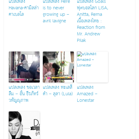
แปลเพลง
แปลเพลง Here
แปลเพลง Goals
Havana-คามิลล่า
is to never
ฟุตบอลโลก LISA,
คาเบลโล
growing up –
Anitta, Rema
avril lavigne
เนื้อเพลงไทย :
Reaction from
Mr. Andrew
Pilak
แปลเพลง ขอเวลา
แปลเพลง ทะเลสี
แปลเพลง
ลืม – อั๋น ธีรภัทร์
ดำ – ลุลา (Lula)
Amazed –
วทัญญุภาพ
Lonestar