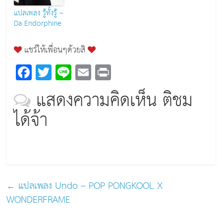
แปลเพลง รู้ทั้งรู้ –
Da Endorphine
แชร์ให้เพื่อนๆด้วยสิ
F
T
Li
E
Pr
a
wi
n
m
in
แสดงความคิดเห็น ติชม
c
tt
e
ai
t
ได้จ้า
e
er
l
b
o
o
k
←
แปลเพลง Undo – POP PONGKOOL X
WONDERFRAME