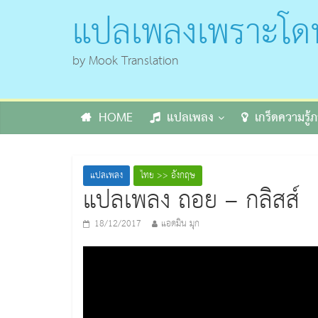
แปลเพลงเพราะโด
by Mook Translation
HOME
แปลเพลง
เกร็ดความรู
แปลเพลง
ไทย >> อังกฤษ
แปลเพลง ถอย – กลิสส์
18/12/2017
แอดมิน มุก