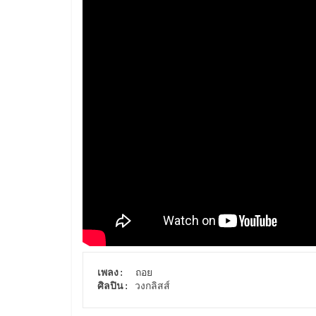
เพลง
ศิลปิน
: วงกลิสส์