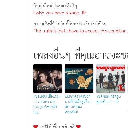
ก็ขอให้เธอได้พบแต่สิ่งดีๆ
I wish you have a good life.
ความจริงที่มี ในวันนี้ฉันคงต้องรับมันให้ไหว
The truth is that I have to accept this condition.
เพลงอื่นๆ ที่คุณอาจจะ
แปลเพลง เสียแรง –
แปลเพลง ใครบอก
แปลเพลง กอดจูบ
ปาน ธนพร แวก
นางฟ้าไม่มีอยู่จริง –
ลูบคลำ – L. กฮ.
ประยูร Ost.เพลิง
เก้า เกริกพล
บุญ
เพชรรัตน์
แชร์ให้เพื่อนๆด้วยสิ