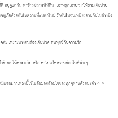
ที่ดี อยู่ดูแลกัน หาข้าวปลามาให้กิน เอาหยูกเอายามาให้ยามเจ็บป่วย
ว ผจญภัยด้วยกันในสถานที่แปลกใหม่ รักกันไปจนเหนียงยานกันไปข้างนึง
่คิดค่ะ เพราะบางคนต้องเจ็บปวด ทนทุกข์กับความรัก
ใครให้กอด ให้หอมแก้ม หรือ พาไปสวีทหวานจ๋อยในที่ต่างๆ
แอดมินขอฝากเพลงนี้ไว้ในอ้อมอกอ้อมใจของทุกๆท่านด้วยนะค้า ^_^