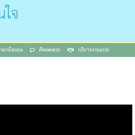
นใจ
้ภาษาอังกฤษ
สัพเพเหระ
บริการงานแปล