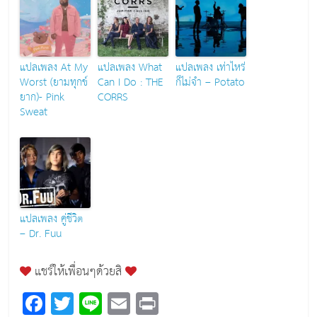
แปลเพลง At My
แปลเพลง What
แปลเพลง เท่าไหร่
Worst (ยามทุกข์
Can I Do : THE
ก็ไม่จำ – Potato
ยาก)- Pink
CORRS
Sweat
แปลเพลง คู่ชีวิต
– Dr. Fuu
แชร์ให้เพื่อนๆด้วยสิ
F
T
Li
E
Pr