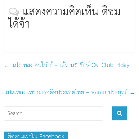
a
wi
n
m
in
แสดงความคิดเห็น ติชม
c
tt
e
ai
t
ได้จ้า
e
er
l
b
o
o
k
←
แปลเพลง คบไม่ได้ – เต้น นรารักษ์ Ost.Club friday
แปลเพลง เพราะเธอคือประเทศไทย – พลเอก ประยุทธ์
→
ติดตามเราใน Facebook