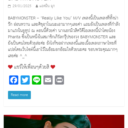
29/01/2025
แอดมิน มุก
BABYMONSTER – ‘Really Like You’ M/V เพลงนี้เป็นเพลงที่ทั้งน่า
รัก อ่อนหวาน และคิขุอาโนเนะเอามากๆเลยค่า แถมยังเป็นเพลงที่กำลัง
มาแรงในยูทูป ณ ตอนนี้ด้วยค่า นางเอกมิวสิควิดีโอเพลงนี้นำโดยน้อง
Pharita ซึ่งเป็นหนึ่งในสมาชิกเกิร์ลกรุ๊ปของวง BABYMONSTER และ
ยังเป็นคนไทยด้วยล่ะค่ะ ยังไงก็ขอฝากเพลงนี้และเนื้อเพลงภาษาไทยที่
แปลโดยเว็บไซต์นี้เอาไว้ในอ้อมอกอ้อมใจด้วยนะคะ ขอบพระคุณมากๆ
เลยค่ะ ^_^
แชร์ให้เพื่อนๆด้วยสิ
F
T
Li
E
Pr
a
wi
n
m
in
c
tt
e
ai
t
Read more
e
er
l
b
o