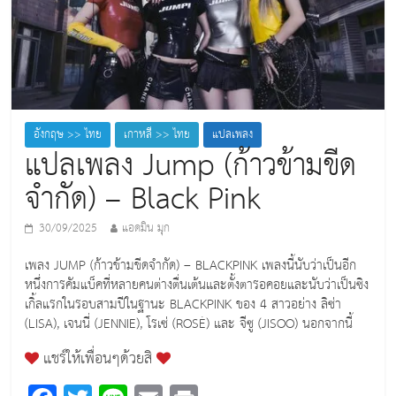
อังกฤษ >> ไทย
เกาหลี >> ไทย
แปลเพลง
แปลเพลง Jump (ก้าวข้ามขีด
จำกัด) – Black Pink
30/09/2025
แอดมิน มุก
เพลง JUMP (ก้าวข้ามขีดจำกัด) – BLACKPINK เพลงนี้นับว่าเป็นอีก
หนึ่งการคัมแบ็คที่หลายคนต่างตื่นเต้นและตั้งตารอคอยและนับว่าเป็นซิง
เกิ้ลแรกในรอบสามปีในฐานะ BLACKPINK ของ 4 สาวอย่าง ลิซ่า
(LISA), เจนนี่ (JENNIE), โรเซ่ (ROSÉ) และ จีซู (JISOO) นอกจากนี้
แชร์ให้เพื่อนๆด้วยสิ