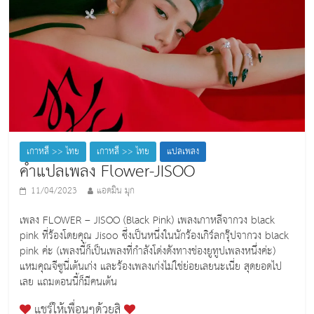
o
k
เกาหลี >> ไทย
เกาหลี >> ไทย
แปลเพลง
คำแปลเพลง Flower-JISOO
11/04/2023
แอดมิน มุก
เพลง FLOWER – JISOO (ฺBlack Pink) เพลงเกาหลีจากวง black
pink ที่ร้องโดยคุณ Jisoo ซึ่งเป็นหนึ่งในนักร้องเกิร์ลกรุ๊ปจากวง black
pink ค่ะ (เพลงนี้ก็เป็นเพลงที่กำลังโด่งดังทางช่องยูทูปเพลงหนึ่งค่ะ)
แหมคุณจีซูนี่เต้นเก่ง และร้องเพลงเก่งไม่ใช่ย่อยเลยนะเนี่ย สุดยอดไป
เลย แถมตอนนี้ก็มีคนเต้น
แชร์ให้เพื่อนๆด้วยสิ