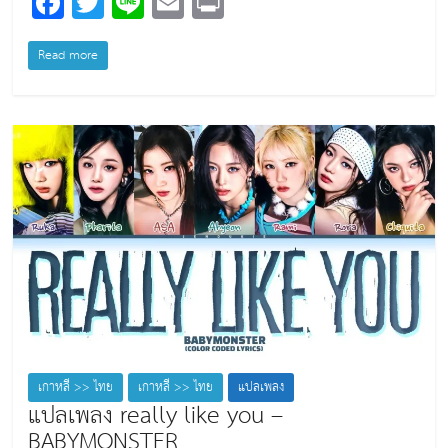
F
T
Li
E
Pr
a
wi
n
m
in
c
tt
e
ai
t
Read more
e
er
l
b
o
o
k
เกาหลี >> ไทย
เกาหลี >> ไทย
แปลเพลง
แปลเพลง really like you –
BABYMONSTER