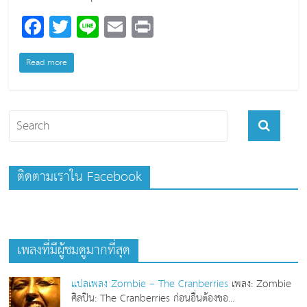
F
T
Li
E
Pr
a
wi
n
m
in
c
tt
e
ai
t
Read more
e
er
l
b
o
o
k
ติดตามเราใน Facebook
เพลงที่มีผู้ชมดูมากที่สุด
แปลเพลง Zombie – The Cranberries
เพลง: Zombie
ศิลปิน: The Cranberries ก่อนอื่นต้องขอ...