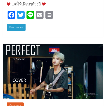
แชร์ให้เพื่อนๆด้วยสิ
F
T
Li
E
Pr
a
wi
n
m
in
c
tt
e
ai
t
Read more
e
er
l
b
o
o
k
สัพเพเหระ