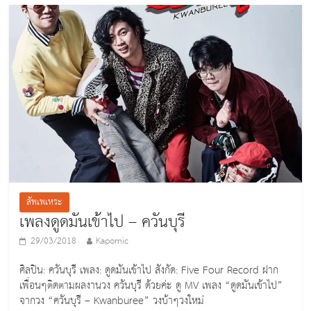
b
o
o
k
สัพเพเหระ
เพลงดูดมันเข้าไป – ควันบุรี
29/03/2018
Kapomic
ศิลปิน: ควันบุรี เพลง: ดูดมันเข้าไป สังกัด: Five Four Record ฝาก
เพื่อนๆติดตามผลงานวง ควันบุรี ด้วยค่ะ ดู MV เพลง “ดูดมันเข้าไป”
จากวง “ควันบุรี – Kwanburee” วงบ้าๆวงใหม่