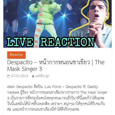
o
k
สัพเพเหระ
Despacito – หน้ากากหนอนชาเขียว | The
Mask Singer 3
07/01/2018
แอดมิน มุก
เพลง: Despacito ศิลปิน: Luis Fonsi – Despacito ft. Daddy
Yankee ผู้ร้อง: หน้ากากหนอนชาเขียวจากรายการ The Mask Singer
3 เป็นรายการที่ครองใจคนไทยทุกคนมาจนถึงวินาทีนี้เลยก็ว่าได้นะคะ
วันนี้แอดมินได้นำคลิ๊ปเพลงฮิต เพราะๆ สนุกๆมาให้ทุกคนได้รับชมกัน
ค่ะ แหมหน้ากากหนอนชาเขียวนี่ทำได้ดีจริงๆนะคะ