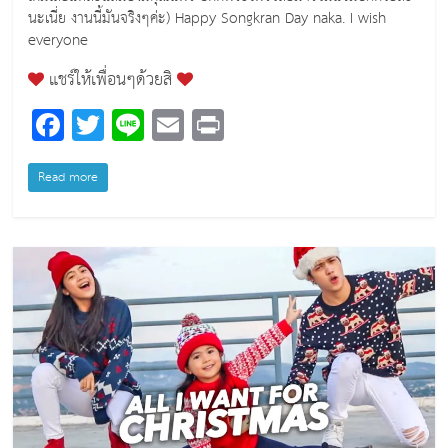
นะเนี่ย งานนี้มันจริงๆค่ะ) Happy Songkran Day naka. I wish
everyone
แชร์ให้เพื่อนๆด้วยสิ
F
T
Li
E
Pr
a
wi
n
m
in
c
tt
e
ai
t
Read more
e
er
l
b
o
o
k