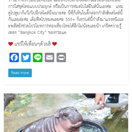
ว้าวมากจริงๆเลยนะคะเนี่ย และยังบ่งบอกถึงอัตลักษณ์ของคนไทยโดย
การใส่ชุดไทยแบบประยุกต์ หรือเป็นการห่มสไบใส่ยีนส์นั่นเองค่ะ แหม
ดูไปดูมาก็เก๋ไก๋ไปอีกสไตล์นึงเนาะคะ นี่พี่ก็เห็นในติ๊กต่อกกำลังฮิตสไตล์นี้
กันเลยล่ะค่ะ เต็มฟีดไปหมดเลยค่ะ 555+ ก็เทรนด์นี้กำลังมาแรงหนิเนอ
ะพลัสยังช่วยโปรโมทการท่องเที่ยวไทยได้อีกไม่น้อยเลยน้า เกร็ดความรู้
เพลง “Bangkok City” ของกระแต
แชร์ให้เพื่อนๆด้วยสิ
F
T
Li
E
Pr
a
wi
n
m
in
c
tt
e
ai
t
Read more
e
er
l
b
o
o
k