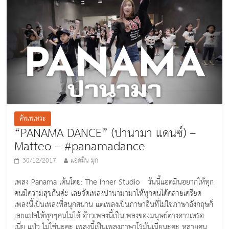
o
o
k
สัพเพเหระ
“PANAMA DANCE” (ปานามา แดนซ์) –
Matteo – #panamadance
30/12/2017
แอดมิน มุก
เพลง Panama เต้นโดย: The Inner Studio วันนี้แอดมินอยากให้ทุก
คนมีความสุขกันค่ะ เลยจัดเพลงปานามามาให้ทุกคนได้คลายเครียด
เพลงนี้เป็นเพลงที่สนุกสนาน แต่เพลงเป็นภาษาอื่นที่ไม่ใช่ภาษาอังกฤษก็
เลยแปลให้ทุกๆคนไม่ได้ อ้าวเพลงนี้เป็นเพลงของมนุษย์ต่างดาวเหรอ
เนี่ย แป่ว ไม่ใช่นะคะ เพลงนี้เป็นเพลงภาษาโรมันเนียนะคะ หลายคน