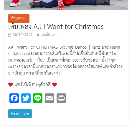
สัพเพเหระ
เต้นเพลง All I Want for Christmas
28/12/2019
แอดมิน มุก
All I Want For CHRISTMAS Siblings Dance! | Ranz and Niana
ft Natalia เพลงของมารายส์แครี่เพลงนี้กำลังขึ้นอันดับหนึ่งในชาร์ต
เพลงของอเมริกา นับว่าเป็นเพลงที่เหมาะเจาะกับช่วงเวลานี้จริงๆค่า
เพราะช่วงเวลานี้เป็นช่วงเวลาแห่งการเฉลิมฉลองคริสมาสต์และกำลังจะ
ย่างเข้าสู่เทศกาลปีใหม่นั่นเองค่า
แชร์ให้เพื่อนๆด้วยสิ
F
T
Li
E
Pr
a
wi
n
m
in
c
tt
e
ai
t
Read more
e
er
l