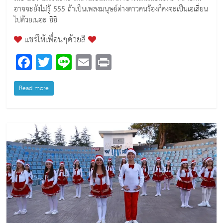
อาจจะยังไม่รู้ 555 ถ้าเป็นเพลงมนุษย์ต่างดาวคนร้องก็คงจะเป็นเอเลี่ยน
ไปด้วยเนอะ อิอิ
แชร์ให้เพื่อนๆด้วยสิ
F
T
Li
E
Pr
a
wi
n
m
in
c
tt
e
ai
t
Read more
e
er
l
b
o
o
k