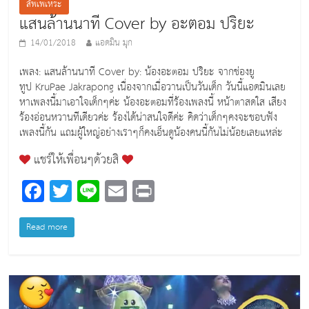
สัพเพเหระ
แสนล้านนาที Cover by อะตอม ปริยะ
14/01/2018
แอดมิน มุก
เพลง: แสนล้านนาที Cover by: น้องอะตอม ปริยะ จากช่องยู
ทูป KruPae Jakrapong เนื่องจากเมื่อวานเป็นวันเด็ก วันนี้แอดมินเลย
หาเพลงนี้มาเอาใจเด็กๆค่ะ น้องอะตอมที่ร้องเพลงนี้ หน้าตาสดใส เสียง
ร้องอ่อนหวานทีเดียวค่ะ ร้องได้น่าสนใจดีค่ะ คิดว่าเด็กๆคงจะชอบฟัง
เพลงนี้กัน แถมผู้ใหญ่อย่างเราๆก็คงเอ็นดูน้องคนนี้กันไม่น้อยเลยแหล่ะ
แชร์ให้เพื่อนๆด้วยสิ
F
T
Li
E
Pr
a
wi
n
m
in
c
tt
e
ai
t
Read more
e
er
l
b
o