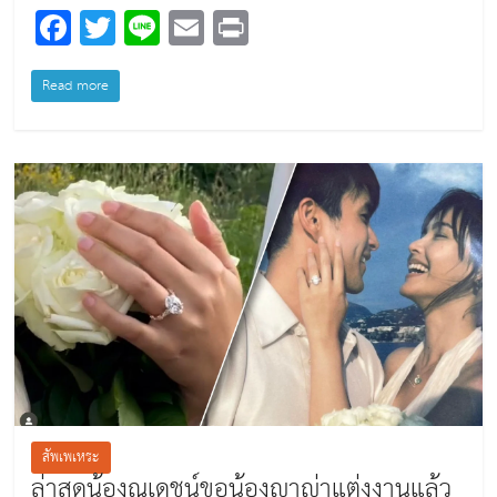
F
T
Li
E
Pr
a
wi
n
m
in
c
tt
e
ai
t
Read more
e
er
l
b
o
o
k
สัพเพเหระ
ล่าสุดน้องณเดชน์ขอน้องญาญ่าแต่งงานแล้ว