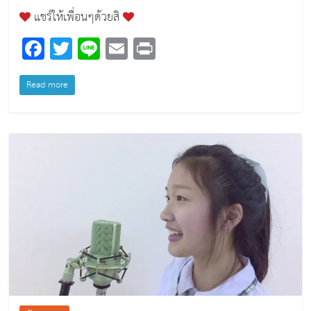
แชร์ให้เพื่อนๆด้วยสิ
F
T
Li
E
Pr
a
wi
n
m
in
c
tt
e
ai
t
Read more
e
er
l
b
o
o
k