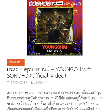
b
o
o
k
สัพเพเหระ
เพลง ธาตุทองซาวน์ – YOUNGOHM ft.
SONOFO (Official Video)
17/04/2023
แอดมิน มุก
เพลง ธาตุทองซาวน์ – YOUNGOHM ft.SONOFO เพลงตื๊ดสไตล์วัยรุ่น
ที่ปล่อยออกมาเอาใจในช่วงสงกรานต์ปีนี้ค่ะ และตอนนี้กำลังเป็นกระแส
ซะด้วยล่ะจ้า (อีกี้ก็พลอยดังตามไปด้วย มีคนขุดรูปอีกี้ยุค Y2K ออกมา
เต็มเลยแหล่ะแถมยังมีคุณแพรี่ อดีตพระไพรวัลย์มาร่วมแจมอีกด้วยล่ะ