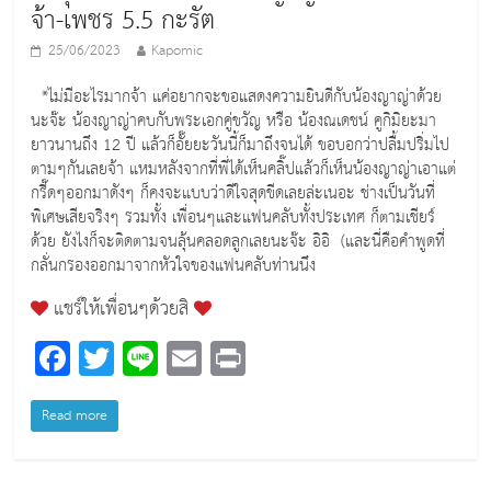
จ้า-เพชร 5.5 กะรัต
25/06/2023
Kapomic
*ไม่มีอะไรมากจ้า แค่อยากจะขอแสดงความยินดีกับน้องญาญ่าด้วย
นะจ๊ะ น้องญาญ่าคบกับพระเอกคู่ขวัญ หรือ น้องณเดชน์ คูกิมิยะมา
ยาวนานถึง 12 ปี แล้วก็อั๊ยยะวันนี้ก็มาถึงจนได้ ขอบอกว่าปลื้มปริ่มไป
ตามๆกันเลยจ้า แหมหลังจากที่พี่ได้เห็นคลิ๊ปแล้วก็เห็นน้องญาญ่าเอาแต่
กรี๊ดๆออกมาดังๆ ก็คงจะแบบว่าดีใจสุดขีดเลยล่ะเนอะ ช่างเป็นวันที่
พิเศษเสียจริงๆ รวมทั้ง เพื่อนๆและแฟนคลับทั้งประเทศ ก็ตามเชียร์
ด้วย ยังไงก็จะติดตามจนลุ้นคลอดลูกเลยนะจ๊ะ อิอิ (และนี่คือคำพูดที่
กลั่นกรองออกมาจากหัวใจของแฟนคลับท่านนึง
แชร์ให้เพื่อนๆด้วยสิ
F
T
Li
E
Pr
a
wi
n
m
in
c
tt
e
ai
t
Read more
e
er
l