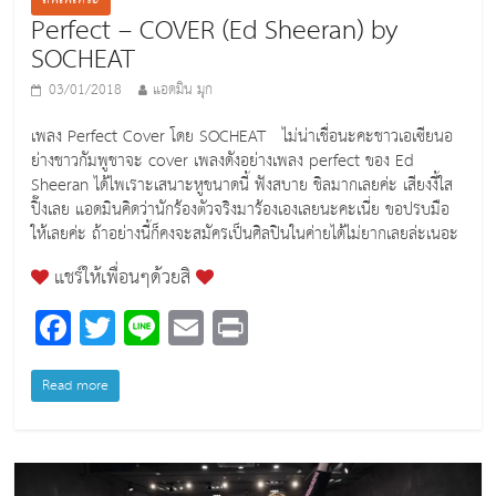
Perfect – COVER (Ed Sheeran) by
SOCHEAT
03/01/2018
แอดมิน มุก
เพลง Perfect Cover โดย SOCHEAT ไม่น่าเชื่อนะคะชาวเอเซียนอ
ย่างชาวกัมพูชาจะ cover เพลงดังอย่างเพลง perfect ของ Ed
Sheeran ได้ไพเราะเสนาะหูขนาดนี้ ฟังสบาย ชิลมากเลยค่ะ เสียงงี้ใส
ปิ๊งเลย แอดมินคิดว่านักร้องตัวจริงมาร้องเองเลยนะคะเนี่ย ขอปรบมือ
ให้เลยค่ะ ถ้าอย่างนี้ก็คงจะสมัครเป็นศิลปินในค่ายได้ไม่ยากเลยล่ะเนอะ
แชร์ให้เพื่อนๆด้วยสิ
F
T
Li
E
Pr
a
wi
n
m
in
c
tt
e
ai
t
Read more
e
er
l
b