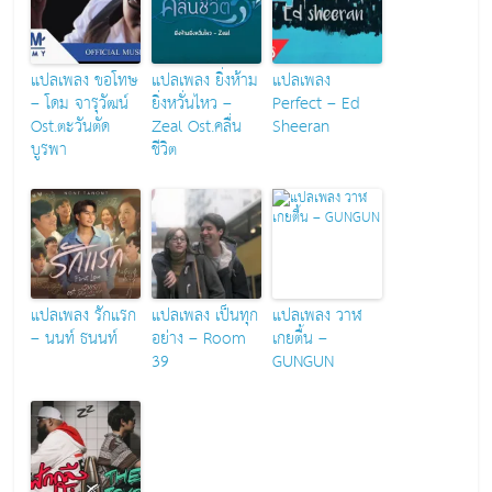
แปลเพลง ขอโทษ
แปลเพลง ยิ่งห้าม
แปลเพลง
– โดม จารุวัฒน์
ยิ่งหวั่นไหว –
Perfect – Ed
Ost.ตะวันตัด
Zeal Ost.คลื่น
Sheeran
บูรพา
ชีวิต
แปลเพลง รักแรก
แปลเพลง เป็นทุก
แปลเพลง วาฬ
– นนท์ ธนนท์
อย่าง – Room
เกยตื้น –
39
GUNGUN