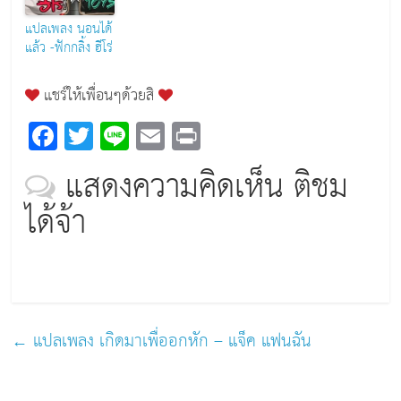
แปลเพลง นอนได้
แล้ว -ฟักกลิ้ง ฮีโร่
แชร์ให้เพื่อนๆด้วยสิ
F
T
Li
E
Pr
a
wi
n
m
in
แสดงความคิดเห็น ติชม
c
tt
e
ai
t
ได้จ้า
e
er
l
b
o
o
k
←
แปลเพลง เกิดมาเพื่ออกหัก – แจ็ค แฟนฉัน